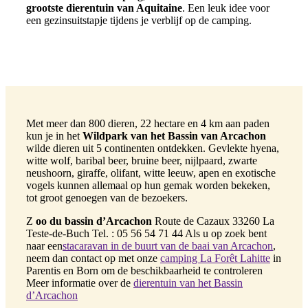
grootste dierentuin van Aquitaine
. Een leuk idee voor
een gezinsuitstapje tijdens je verblijf op de camping.
Met meer dan 800 dieren, 22 hectare en 4 km aan paden
kun je in het
Wildpark van het Bassin van Arcachon
wilde dieren uit 5 continenten ontdekken. Gevlekte hyena,
witte wolf, baribal beer, bruine beer, nijlpaard, zwarte
neushoorn, giraffe, olifant, witte leeuw, apen en exotische
vogels kunnen allemaal op hun gemak worden bekeken,
tot groot genoegen van de bezoekers.
Z
oo du bassin d’Arcachon
Route de Cazaux 33260 La
Teste-de-Buch Tel. : 05 56 54 71 44 Als u op zoek bent
naar een
stacaravan in de buurt van de baai van Arcachon
,
neem dan contact op met onze
camping La Forêt Lahitte
in
Parentis en Born om de beschikbaarheid te controleren
Meer informatie over de
dierentuin van het Bassin
d’Arcachon