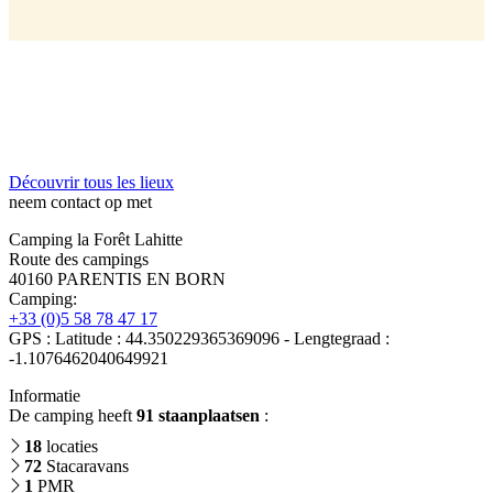
Découvrir tous les lieux
neem contact op met
Camping la Forêt Lahitte
Route des campings
40160 PARENTIS EN BORN
Camping:
+33 (0)5 58 78 47 17
GPS : Latitude : 44.350229365369096 - Lengtegraad :
-1.1076462040649921
Informatie
De camping heeft
91 staanplaatsen
:
18
locaties
72
Stacaravans
1
PMR