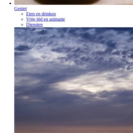
Geniet
Eten en drinken
Vrije tijd en animatie
Diensten