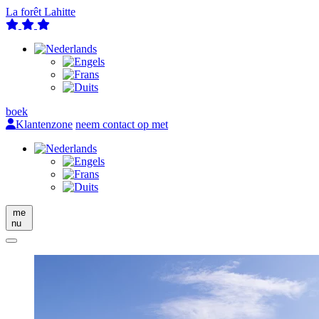
La forêt Lahitte
boek
Klantenzone
neem contact op met
me
nu