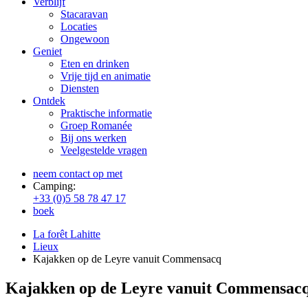
Verblijf
Stacaravan
Locaties
Ongewoon
Geniet
Eten en drinken
Vrije tijd en animatie
Diensten
Ontdek
Praktische informatie
Groep Romanée
Bij ons werken
Veelgestelde vragen
neem contact op met
Camping:
+33 (0)5 58 78 47 17
boek
La forêt Lahitte
Lieux
Kajakken op de Leyre vanuit Commensacq
Kajakken op de Leyre vanuit Commensac