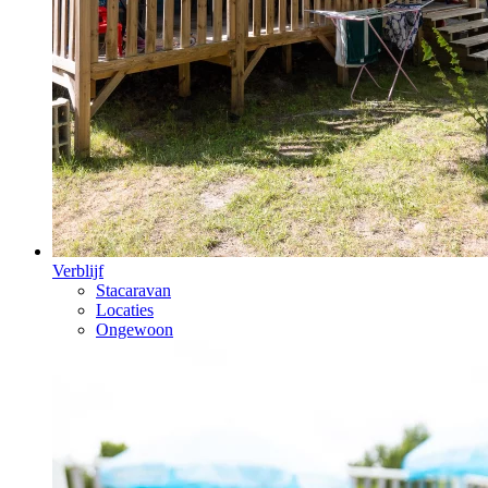
Verblijf
Stacaravan
Locaties
Ongewoon