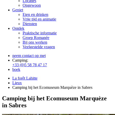
Locaties
Ongewoon
Geniet
Eten en drinken
Vrije tijd en animatie
Diensten
Ontdek
Praktische informatie
Groep Romanée
Bij ons werken
Veelgestelde vragen
neem contact op met
Camping:
+33 (0)5 58 78 47 17
boek
La forêt Lahitte
Lieux
Camping bij het Ecomuseum Marquèze in Sabres
Camping bij het Ecomuseum Marquèze
in Sabres