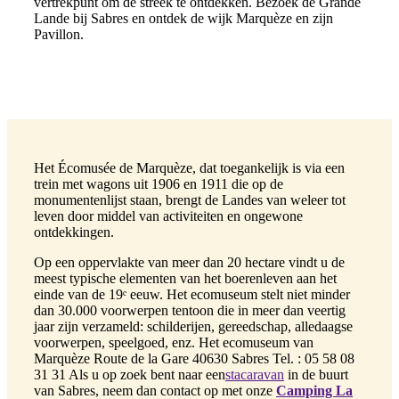
vertrekpunt om de streek te ontdekken. Bezoek de Grande
Lande bij Sabres en ontdek de wijk Marquèze en zijn
Pavillon.
Het Écomusée de Marquèze, dat toegankelijk is via een
trein met wagons uit 1906 en 1911 die op de
monumentenlijst staan, brengt de Landes van weleer tot
leven door middel van activiteiten en ongewone
ontdekkingen.
Op een oppervlakte van meer dan 20 hectare vindt u de
meest typische elementen van het boerenleven aan het
einde van de 19ᵉ eeuw. Het ecomuseum stelt niet minder
dan 30.000 voorwerpen tentoon die in meer dan veertig
jaar zijn verzameld: schilderijen, gereedschap, alledaagse
voorwerpen, speelgoed, enz. Het ecomuseum van
Marquèze Route de la Gare 40630 Sabres Tel. : 05 58 08
31 31 Als u op zoek bent naar een
stacaravan
in de buurt
van Sabres, neem dan contact op met onze
Camping La