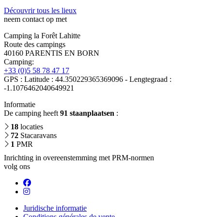
Découvrir tous les lieux
neem contact op met
Camping la Forêt Lahitte
Route des campings
40160 PARENTIS EN BORN
Camping:
+33 (0)5 58 78 47 17
GPS : Latitude : 44.350229365369096 - Lengtegraad :
-1.1076462040649921
Informatie
De camping heeft
91 staanplaatsen
:
18
locaties
72
Stacaravans
1
PMR
Inrichting in overeenstemming met PRM-normen
volg ons
Juridische informatie
Conditions générales de vente