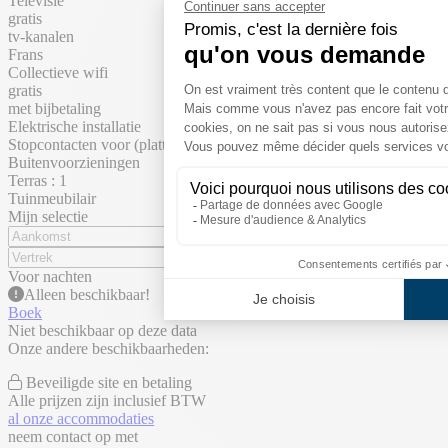
Televisie
gratis
tv-kanalen
Frans
Collectieve wifi
gratis
met bijbetaling
Elektrische installatie
Stopcontacten voor (platte) eurostekkers
Buitenvoorzieningen
Terras : 1
Tuinmeubilair
Mijn selectie
Voor
nachten
Alleen
beschikbaar!
Boek
Niet beschikbaar op deze data
Onze andere beschikbaarheden:
Beveiligde site en betaling
Alle prijzen zijn inclusief BTW
al onze accommodaties
neem contact op met