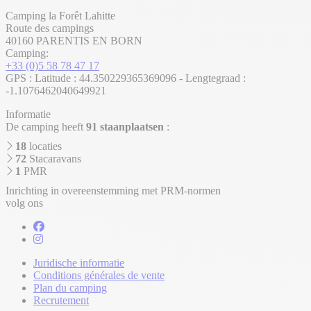
Camping la Forêt Lahitte
Route des campings
40160 PARENTIS EN BORN
Camping:
+33 (0)5 58 78 47 17
GPS : Latitude : 44.350229365369096 - Lengtegraad :
-1.1076462040649921
Informatie
De camping heeft
91 staanplaatsen
:
18
locaties
72
Stacaravans
1
PMR
Inrichting in overeenstemming met PRM-normen
volg ons
Juridische informatie
Conditions générales de vente
Plan du camping
Recrutement