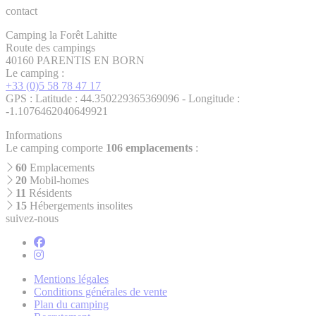
contact
Camping la Forêt Lahitte
Route des campings
40160 PARENTIS EN BORN
Le camping :
+33 (0)5 58 78 47 17
GPS : Latitude : 44.350229365369096 - Longitude :
-1.1076462040649921
Informations
Le camping comporte
106 emplacements
:
60
Emplacements
20
Mobil-homes
11
Résidents
15
Hébergements insolites
suivez-nous
Mentions légales
Conditions générales de vente
Plan du camping