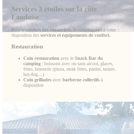
Services 3 étoiles sur la côte
Landaise
Pour le
confort des vacanciers
, le camping met à votre
disposition des
services et équipements de confort.
Restauration
Coin restauration
avec le
Snack Bar du
camping
: boissons avec ou sans alcool, glaces,
frites, brasserie (pizza, steak frites, panini, tartare,
hot dog…)
Coin grillades
avec
barbecue collectifs
à
disposition