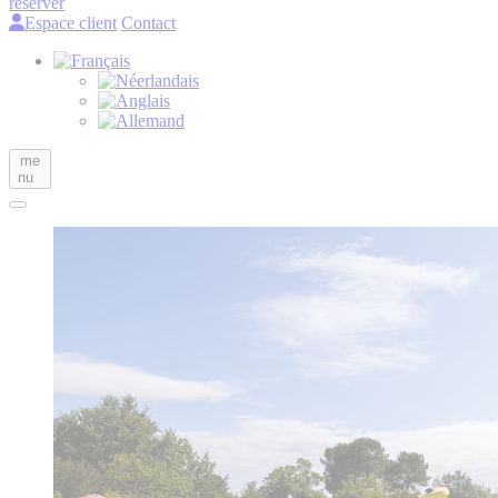
réserver
Espace client
Contact
me
nu