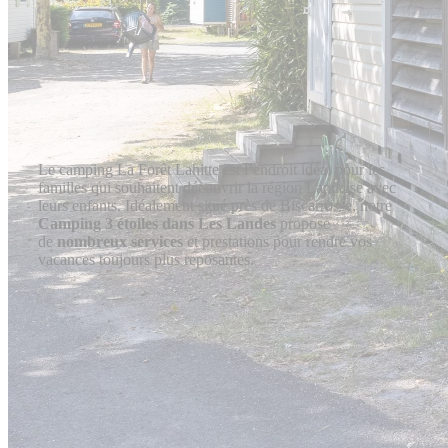
Le camping La Forêt Lahitte est l’endroit idéal pour les
familles qui souhaitent découvrir la région Landaise avec
leurs enfants. Idéalement situé près de Biscarrosse, notre
Camping 3 étoiles dans Les Landes
propose
de
nombreux services
et prestations pour rendre vos
vacances toujours plus reposantes.